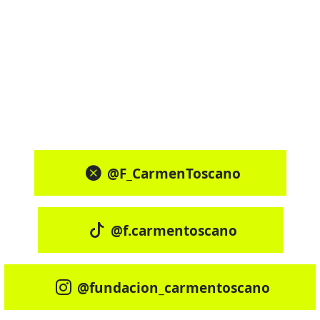
@F_CarmenToscano
@f.carmentoscano
@fundacion_carmentoscano